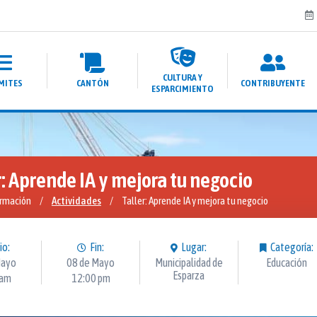
CULTURA Y
MITES
CANTÓN
CONTRIBUYENTE
ESPARCIMIENTO
r: Aprende IA y mejora tu negocio
ormación
/
Actividades
/
Taller: Aprende IA y mejora tu negocio
io:
Fin:
Lugar:
Categoría:
Mayo
08 de Mayo
Municipalidad de
Educación
Esparza
 am
12:00 pm