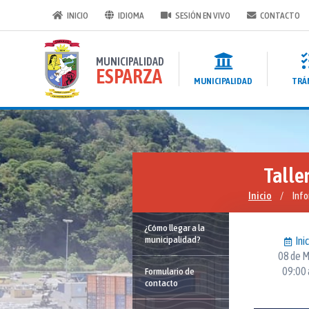
INICIO
IDIOMA
SESIÓN EN VIVO
CONTACTO
MUNICIPALIDAD
ESPARZA
MUNICIPALIDAD
TRÁ
Talle
Inicio
/
Inf
¿Cómo llegar a la
municipalidad?
Inic
08 de 
09:00
Formulario de
contacto