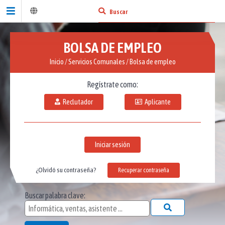
BOLSA DE EMPLEO
Inicio
/
Servicios Comunales
/
Bolsa de empleo
Regístrate como:
Reclutador
Aplicante
Iniciar sesión
¿Olvidó su contraseña?
Recuperar contraseña
Buscar palabra clave: