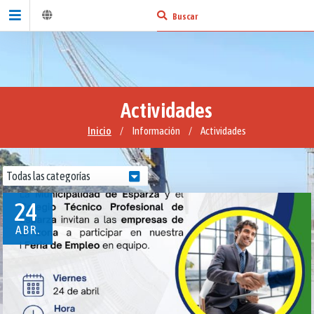
Actividades
Inicio
/
Información
/
Actividades
24
ABR.