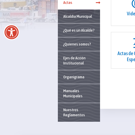
Actas
Vid
Alcaldía Municipal
¿Qué es un Alcalde?
¿Quienes somos?
Actas de
Ejes de Acción
Espe
Institucional
Organigrama
Manuales
Municipales
Nuestros
Reglamentos