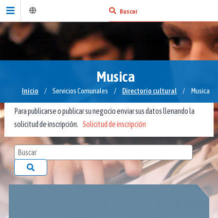
Musica
Inicio
/
Servicios Comunales
/
Directorio cultural
/
Musica
Para publicarse o publicar su negocio enviar sus datos llenando la
solicitud de inscripción.
Solicitud de inscripción