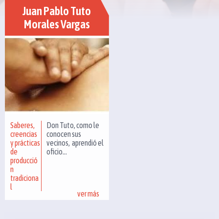
Juan Pablo Tuto
Morales Vargas
Saberes,
Don Tuto, como le
creencias
conocen sus
y prácticas
vecinos, aprendió el
de
oficio...
producció
n
tradiciona
l
ver más