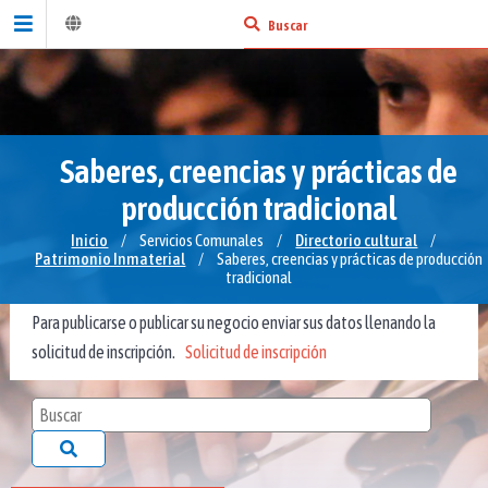
Saberes, creencias y prácticas de
producción tradicional
Inicio
/
Servicios Comunales
/
Directorio cultural
/
Patrimonio Inmaterial
/
Saberes, creencias y prácticas de producción
tradicional
Para publicarse o publicar su negocio enviar sus datos llenando la
solicitud de inscripción.
Solicitud de inscripción