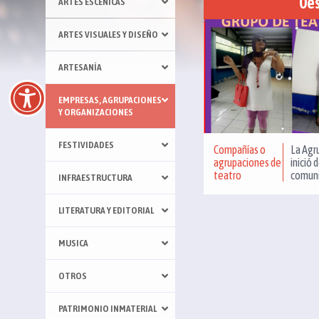
0e
ARTES ESCENICAS
ARTES VISUALES Y DISEÑO
ARTESANÍA
EMPRESAS, AGRUPACIONES
Y ORGANIZACIONES
FESTIVIDADES
Compañías o
La Agr
agrupaciones de
inició 
teatro
comuni
INFRAESTRUCTURA
LITERATURA Y EDITORIAL
MUSICA
OTROS
PATRIMONIO INMATERIAL