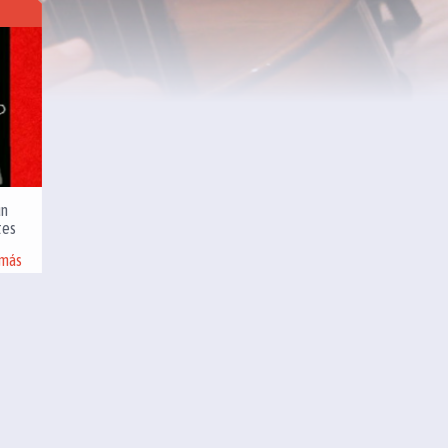
un
tes
 más