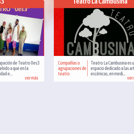
s3
Teatro La Cambusina
upación de Teatro 0es3
Compañías o
Teatro La Cambusina es 
debido a que en la
agrupaciones de
espacio dedicado a las ar
dad e...
teatro
escénicas, en medi...
ver más
ver