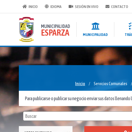
INICIO
IDIOMA
SESIÓN EN VIVO
CONTACTO
MUNICIPALIDAD
ESPARZA
MUNICIPALIDAD
TRÁ
Inicio
/
Servicios Comunales
Para publicarse o publicar su negocio enviar sus datos llenando la