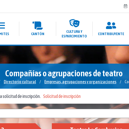
CULTURA Y
MITES
CANTÓN
CONTRIBUYENTE
ESPARCIMIENTO
Compañías o agrupaciones de teatro
/
Directorio cultural
/
Empresas, agrupaciones y organizaciones
/
Co
 solicitud de inscripción.
Solicitud de inscripción