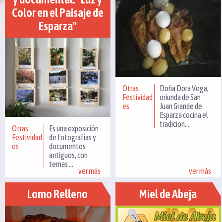
Color en el Paisaje de
Esparza"
Otras
Doña Dora Vega,
Festividad
oriunda de San
es
Juan Grande de
Esparza cocina el
tradicion...
Otras
Es una exposición
Festividad
de fotografías y
es
documentos
antiguos, con
temas ...
ver más
ver más
Lomo Relleno
Miel de Abeja