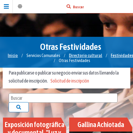
Otras Festividades
Inicio
/
Servicios Comunales
/
Directorio cultural
/
Festividade
/
Otras Festividades
Para publicarse o publicar su negocio enviar sus datos llenando la
solicitud de inscripción.
Solicitud de inscripción
Exposición fotográfica
Gallina Achiotada
y documental. "Luz y