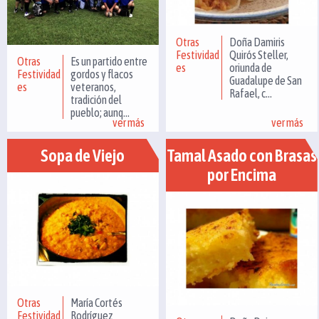
Otras
Doña Damiris
Festividad
Quirós Steller,
Otras
Es un partido entre
es
oriunda de
Festividad
gordos y flacos
Guadalupe de San
es
veteranos,
Rafael, c...
tradición del
pueblo; aunq...
ver más
ver más
Sopa de Viejo
Tamal Asado con Brasas
por Encima
Otras
María Cortés
Festividad
Rodríguez