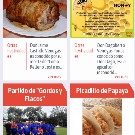
Otras
Don Jaime
Otras
Don Dagoberto
Festividad
Castrillo Venegas
Festividad
Venegas Porras
es
es conocido por su
es
conocido como
receta de "Lomo
Don Dago, es un
Relleno", este es...
apicultor
reconocid...
ver más
ver más
Partido de "Gordos y
Picadillo de Papaya
Flacos"