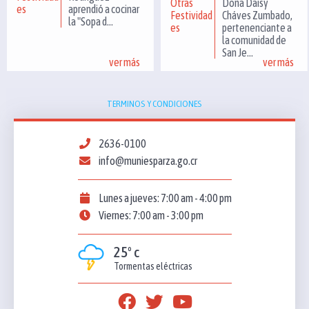
Otras
Doña Daisy
es
aprendió a cocinar
Festividad
Cháves Zumbado,
la "Sopa d...
es
pertenenciante a
la comunidad de
San Je...
ver más
ver más
TERMINOS Y CONDICIONES
2636-0100
info@muniesparza.go.cr
Lunes a jueves: 7:00 am - 4:00 pm
Viernes: 7:00 am - 3:00 pm
25º c
Tormentas eléctricas