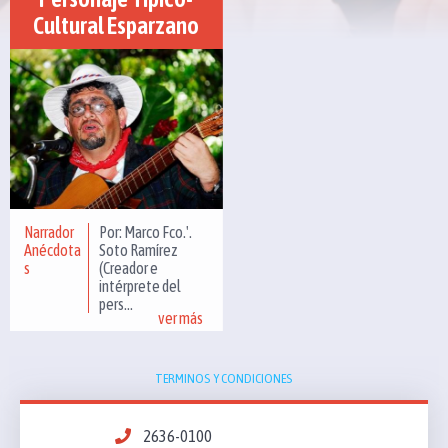
Cultural Esparzano
Narrador
Por: Marco Fco.'.
Anécdota
Soto Ramírez
s
(Creador e
intérprete del
pers...
ver más
TERMINOS Y CONDICIONES
2636-0100