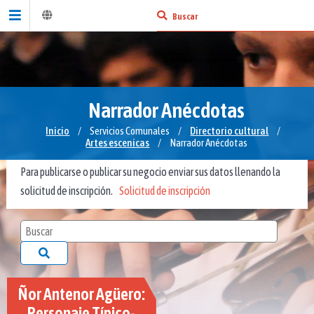
Narrador Anécdotas
Inicio
/
Servicios Comunales
/
Directorio cultural
/
Artes escenicas
/
Narrador Anécdotas
Para publicarse o publicar su negocio enviar sus datos llenando la
solicitud de inscripción.
Solicitud de inscripción
Ñor Antenor Agüero:
Personaje Típico-