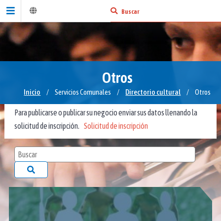
Otros
Inicio
/
Servicios Comunales
/
Directorio cultural
/
Otros
Para publicarse o publicar su negocio enviar sus datos llenando la
solicitud de inscripción.
Solicitud de inscripción