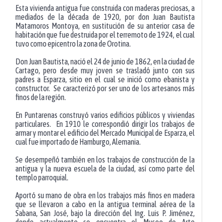
Esta vivienda antigua fue construida con maderas preciosas, a
mediados de la década de 1920, por don Juan Bautista
Matamoros Montoya, en sustitución de su anterior casa de
habitación que fue destruida por el terremoto de 1924, el cual
tuvo como epicentro la zona de Orotina.
Don Juan Bautista, nació el 24 de junio de 1862, en la ciudad de
Cartago, pero desde muy joven se trasladó junto con sus
padres a Esparza, sitio en el cual se inició como ebanista y
constructor. Se caracterizó por ser uno de los artesanos más
finos de la región.
En Puntarenas construyó varios edificios públicos y viviendas
particulares. En 1910 le correspondió dirigir los trabajos de
armar y montar el edificio del Mercado Municipal de Esparza, el
cual fue importado de Hamburgo, Alemania.
Se desempeñó también en los trabajos de construcción de la
antigua y la nueva escuela de la ciudad, así como parte del
templo parroquial.
Aportó su mano de obra en los trabajos más finos en madera
que se llevaron a cabo en la antigua terminal aérea de la
Sabana, San José, bajo la dirección del Ing. Luis P. Jiménez,
donde actualmente se encuentra el Museo de Arte