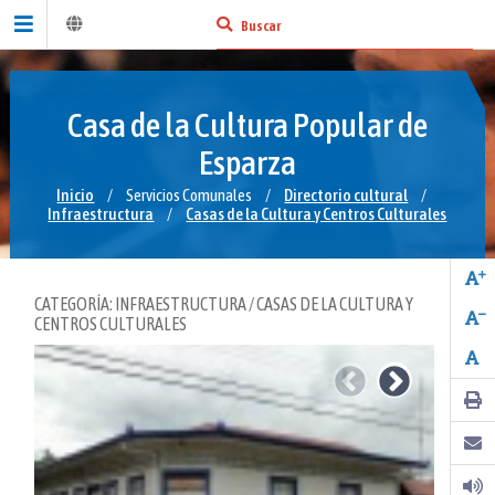
Casa de la Cultura Popular de
Esparza
Inicio
/
Servicios Comunales
/
Directorio cultural
/
Infraestructura
/
Casas de la Cultura y Centros Culturales
CATEGORÍA: INFRAESTRUCTURA / CASAS DE LA CULTURA Y
CENTROS CULTURALES