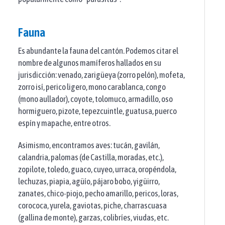
Fauna
Es abundante la fauna del cantón. Podemos citar el
nombre de algunos mamíferos hallados en su
jurisdicción: venado, zarigüeya (zorro pelón), mofeta,
zorro isí, perico ligero, mono carablanca, congo
(mono aullador), coyote, tolomuco, armadillo, oso
hormiguero, pizote, tepezcuintle, guatusa, puerco
espín y mapache, entre otros.
Asimismo, encontramos aves: tucán, gavilán,
calandria, palomas (de Castilla, moradas, etc.),
zopilote, toledo, guaco, cuyeo, urraca, oropéndola,
lechuzas, piapia, agüío, pájaro bobo, yigüirro,
zanates, chico-piojo, pecho amarillo, pericos, loras,
corococa, yurela, gaviotas, piche, charrascuasa
(gallina de monte), garzas, colibríes, viudas, etc.