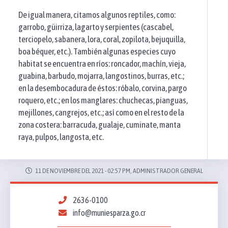
De igual manera, citamos algunos reptiles, como:
garrobo, güirriza, lagarto y serpientes (cascabel,
terciopelo, sabanera, lora, coral, zopilota, bejuquilla,
boa béquer, etc.). También algunas especies cuyo
habitat se encuentra en ríos: roncador, machín, vieja,
guabina, barbudo, mojarra, langostinos, burras, etc.;
en la desembocadura de éstos: róbalo, corvina, pargo
roquero, etc.; en los manglares: chuchecas, pianguas,
mejillones, cangrejos, etc.; así como en el resto de la
zona costera: barracuda, gualaje, cuminate, manta
raya, pulpos, langosta, etc.
11 DE NOVIEMBRE DEL 2021 - 02:57 PM, ADMINISTRADOR GENERAL
2636-0100
info@muniesparza.go.cr