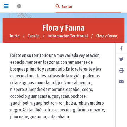
Flora y Fauna
Inicio
/
Cantón
/
Información Territorial
/
Flora y Fauna
Existe en su territorio una muy variada vegetación,
especialmente en las zonas con remanente de
bosques primario y secundario. En lo referente a las
especies forestales nativas de la región, podemos
citar algunas como: laurel, jenízaro, almendro,
níspero, almendro de montaña, espabel, cedro,
cocobolo, guanacaste, guayacán, pochote,
guachipelín, guapinol, ron -ron, balsa, roble y madero
negro. Así también, otras especies: guácimo, mozote,
jiñocuabe, guarumo, sotacaballo.