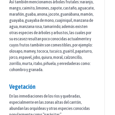
Así también mencionamos árboles frutales: naranjo,
mango, caimito, limones, zapote, castaño, aguacate,
marañón, guaba, anona, jocote, guanábana, mamón,
guayaba, guayaba de mono, cuajiniquil, manzana de
agua, manzana rosa, tamarindo; además existen
otras especies de árboles y arbustos, las cuales por
su escasez resultan poco conocidas actualmente y
cuyos frutos también son comestibles, por ejemplo:
olosapo, mamey, tococa, tucuico, guaitil, papaturro,
jorco, espavel, jobo, quiura, moral, calzoncillo,
zorrillo, murta, itabo, piñuela, y enredaderas como:
cohombro y granada.
Vegetación
En las inmediaciones de los ríos y quebradas,
especialmente en las zonas altas del cantón,
abundan las orquídeas y otras especies conocidas
popularmente como “parásitas”.